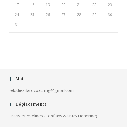
17
18
19
20
21
22
23
24
25
26
27
28
29
30
31
Mail
elodiesillarocoaching@gmail.com
Déplacements
Paris et Yvelines (Conflans-Sainte-Honorine)